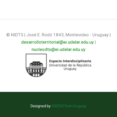
© NIDTS | José E. Rodó 1843, Montevideo - Uruguay |
desarrolloterritorial@ei.udelar.edu.uy
|
nucleodts@ei.udelar.edu.uy
Designed by
GREENThink Uruguay